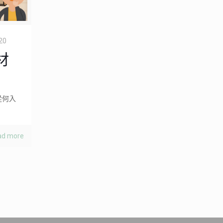
20
材
從何入
ad more