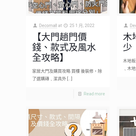
Decomall
at
25 1 月, 2022
De
【大門趟門價
木
錢、款式及風水
少
全攻略】
木地板
﹑木地
家居大門及購買攻略 買樓 後裝修，除
了選購磚﹑潔具外
[…]
Read more