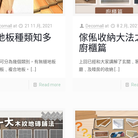
comall
at
21 11 月, 2021
Decomall
at
8 2 月, 202
地板種類知多
傢俬收納大法
廚櫃篇
可分為幾個類別，有無縫地板
上回已經和大家講解了玄關﹑客
板﹑複合地板。
[…]
廳﹑及睡房的收納
[…]
Read more
Re