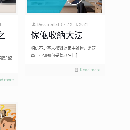
1
Decomall
at
7 2 月, 2021
之
傢俬收納大法
相信不少客人都對於家中雜物非常頭
痛，不知如何妥善地在
[…]
廳/ 飯
Read more
ad more