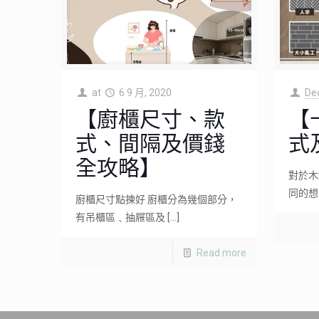
at
6 9 月, 2020
De
【廚櫃尺寸、款
【
式、間隔及價錢
式
全攻略】
對於木
同的想
廚櫃尺寸點揀好 廚櫃分為幾個部分，
有吊櫃區﹑抽屜區及
[…]
Read more