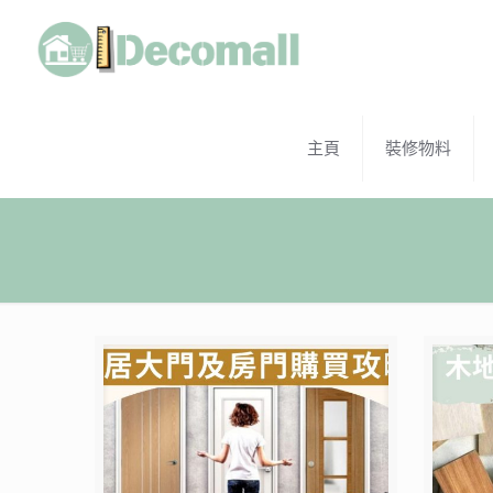
主頁
裝修物料