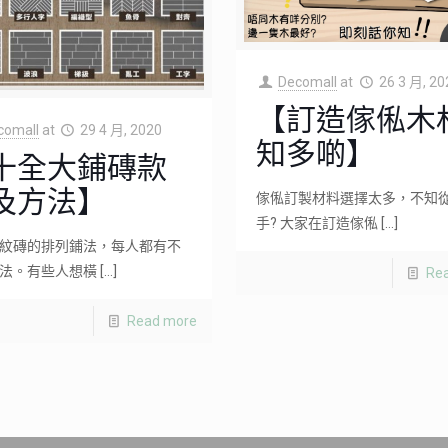
Decomall
at
26 3 月, 20
【訂造傢俬木
comall
at
29 4 月, 2020
知多啲】
十全大鋪磚款
及方法】
傢俬訂製材料選擇太多，不知
手? 大家在訂造傢俬
[…]
紋磚的排列鋪法，每人都有不
法。有些人想橫
[…]
Re
Read more