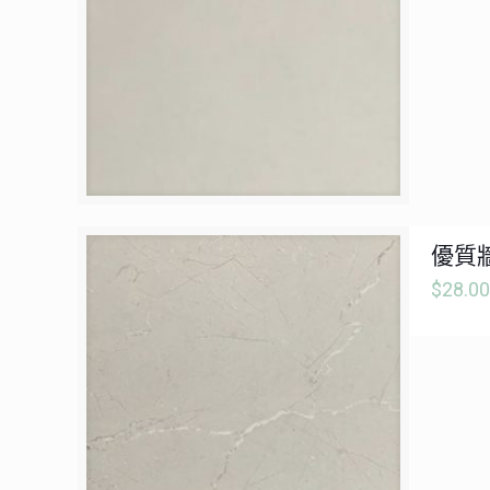
優質牆
$
28.00