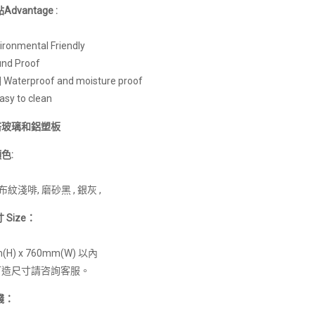
dvantage :
ronmental Friendly
nd Proof
terproof and moisture proof
y to clean
搭玻璃和鋁塑板
色:
布紋淺啡, 磨砂黑 , 銀灰 ,
 Size：
(H) x 760mm(W) 以內
訂造尺寸請咨詢客服。
錢：