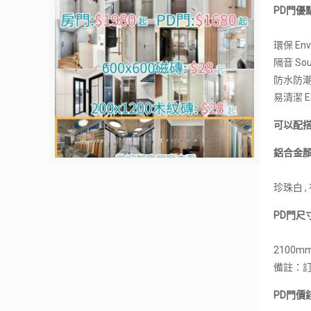
PD門優點A
環保 Envi
隔音 Sou
防水防潮 Wa
易清潔 Eas
可以配
鋁合金顏
珍珠白 , 
PD門尺寸
2100mm
備註：
PD門價