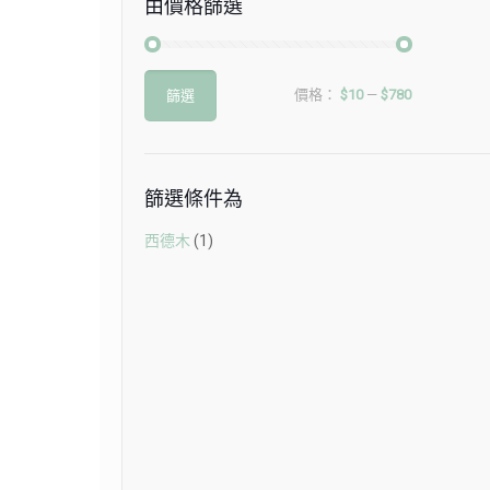
由價格篩選
最
最
價格：
$10
—
$780
篩選
低
高
價
價
格
格
篩選條件為
西德木
(1)