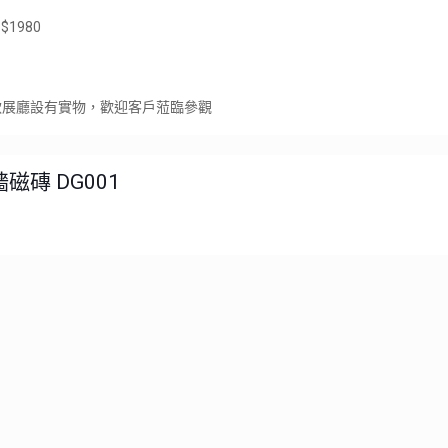
 $1980
款展廳設有實物，歡迎客戶蒞臨參觀
磁磚 DG001