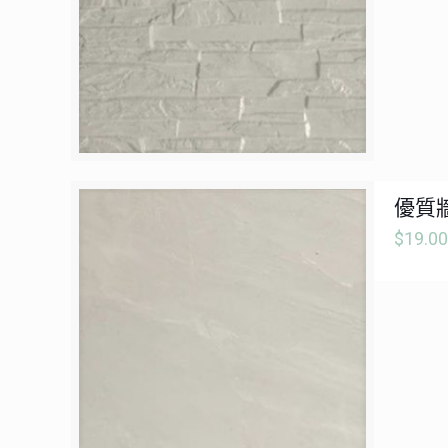
優質牆
$
19.00