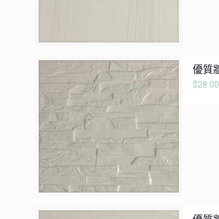
優質牆
$
28.00