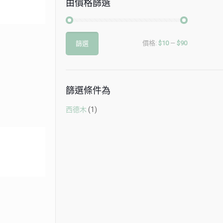
由價格篩選
最
最
價格:
$10
—
$90
篩選
低
高
價
價
格
格
篩選條件為
西德木
(1)