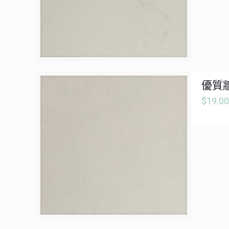
優質牆
$
19.00