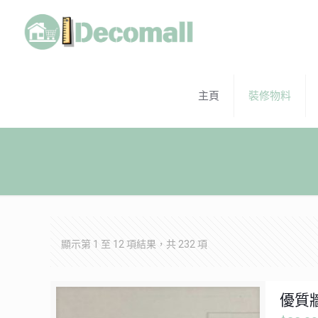
主頁
裝修物料
顯示第 1 至 12 項結果，共 232 項
優質牆