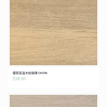
優質高溫木紋磁磚 DK096
$
38.00