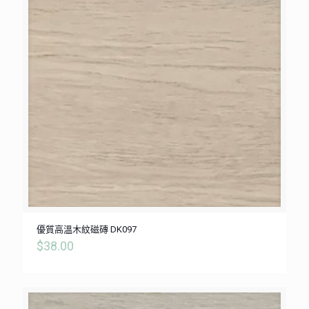
優質高溫木紋磁磚 DK097
$
38.00