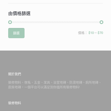
由價格篩選
最
最
價格：
$10
—
$70
篩選
低
高
價
價
格
格
關於我們
裝修物料、傢俬、五金、潔具、浴室地磚、防滑地磚、廁所地磚、
廚房地磚，一個平台可以滿足到你搵所有裝修物料!
裝修物料