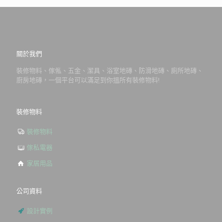
關於我們
裝修物料、傢俬、五金、潔具、浴室地磚、防滑地磚、廁所地磚、
廚房地磚，一個平台可以滿足到你搵所有裝修物料!
裝修物料
裝修物料
傢私電器
家居用品
公司資料
設計實例