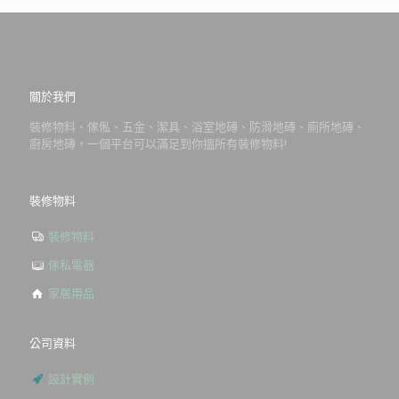
關於我們
裝修物料、傢俬、五金、潔具、浴室地磚、防滑地磚、廁所地磚、
廚房地磚，一個平台可以滿足到你搵所有裝修物料!
裝修物料
裝修物料
傢私電器
家居用品
公司資料
設計實例