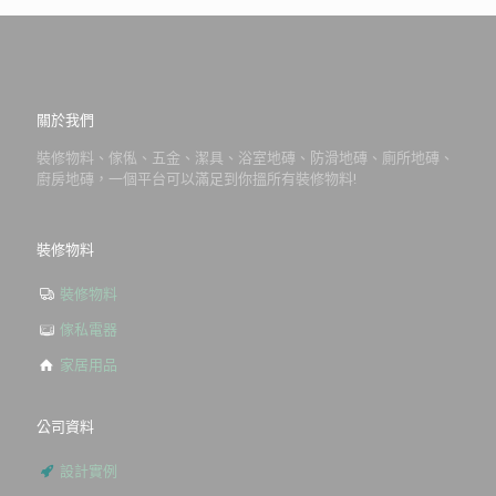
關於我們
裝修物料、傢俬、五金、潔具、浴室地磚、防滑地磚、廁所地磚、
廚房地磚，一個平台可以滿足到你搵所有裝修物料!
裝修物料
裝修物料
傢私電器
家居用品
公司資料
設計實例