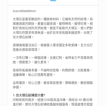
磁
磚
Size:600x600mm
D014
quantity
大理石是最受歡迎的一種裝修材料，它擁有天然的紋理。但
隨著過度的開採，產量日趨漸減，變得稀有，變得珍貴。相
對於其他石材的天然紋理，都是不能取代大理石，使人們對
大理石的需求有增無減。由於近年技術越來越成熟，出現了
仿大理石紋磚。
瓷磚風格靈活自訂，根據客人需求選定多款瓷磚，全方位打
造最合適家居環境！
一次性訂購，一條龍送運，全屋訂制，省時省力不用東奔西
跑，預算更少，變化更多！
拒絕死板風格多變，不論時尚型格，約簡舒適，北歐風格，
溫馨典雅，貼心訂造應有盡有。
品質優良，信心之選，廠家直送香港，價格親民，歡迎親臨
參選。
1.
仿大理石紋磚是什麼?
印刷技術的進步，經過1200度高溫淬鍊，再結合 3D 數位噴
墨印刷，使仿大理石紋磚紋路越來越逼真，質感處理也相當