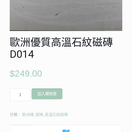
歐洲優質高溫石紋磁磚
D014
$
249.00
歐
加入購物車
洲
優
質
高
分類：
歐洲磚
,
瓷磚
,
高溫石紋磁磚
溫
石
紋
描述