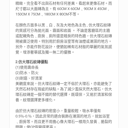
精緻，完全看不出與石材有任何差異，看起來更像石材。而
尺寸都以大面磚為主，有 60CM X 60CM﹑90CM X 45CM﹑
150CM X 75CM﹑180CM X 80CM不等。
在顏色方面多以黑﹑白﹑灰及大地色為主色 , 仿大理石紋磚
的質感可分為拋光面、霧面和岩面 。 不論是客廳區的主牆
或配襯角色﹑廚房﹑廁所還是睡房的特色牆，仿大理石紋磚
現被廣泛使用。特別用於廚房浴室等有油煙或潮濕的地方。
另外，亦能作對花設計，便猶如稀有石材般的華麗的氣氛感
覺，增添奢華感及獨一無二的優雅。
2.仿大理石紋磚優點
(1)使用壽命長
(2)防水、防火
(3)耐磨、好清潔
美觀度來說，仿大理石紋磚一定不俗於大理石，亦能避免了
天然石材存在瑕疵的缺點。為了減少濫採天然大理石，仿大
理石紋磚是一個不錯的替代選擇，既環保，又易於清潔和保
養，紋理選擇更多樣化。
由於仿大理石紋磚的密度小，重量較輕，吸水率僅有
0.5％-0.％，因此非常的適合裝飾在潮濕的地方，就如浴室
﹑廚房等。而且更不用擔心像大理石一樣用久發黃﹑脆裂的
問題，使CP值變得更高。