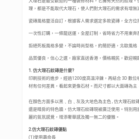
大理石是最受歡迎的一種裝修材料，它擁有天然的紋理。
理，都是不能取代大理石，使人們對大理石的需求有增無
瓷磚風格靈活自訂，根據客人需求選定多款瓷磚，全方位
一次性訂購，一條龍送運，全屋訂制，省時省力不用東奔
拒絕死板風格多變，不論時尚型格，約簡舒適，北歐風格
品質優良，信心之選，廠家直送香港，價格親民，歡迎親
1.
仿大理石紋磚是什麼?
印刷技術的進步，經過1200度高溫淬鍊，再結合 3D 
材有任何差異，看起來更像石材。而尺寸都以大面磚為主，有 60CM 
在顏色方面多以黑﹑白﹑灰及大地色為主色 , 仿大理石紋
還是睡房的特色牆，仿大理石紋磚現被廣泛使用。特別用
麗的氣氛感覺，增添奢華感及獨一無二的優雅。
2.仿大理石紋磚優點
(1)使用壽命長