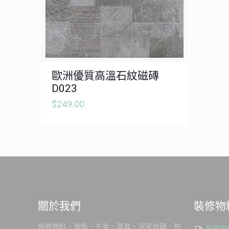
歐洲優質高溫石紋磁磚
D023
$
249.00
關於我們
裝修物
裝修物料、傢俬、五金、潔具、浴室地磚、防
裝修物