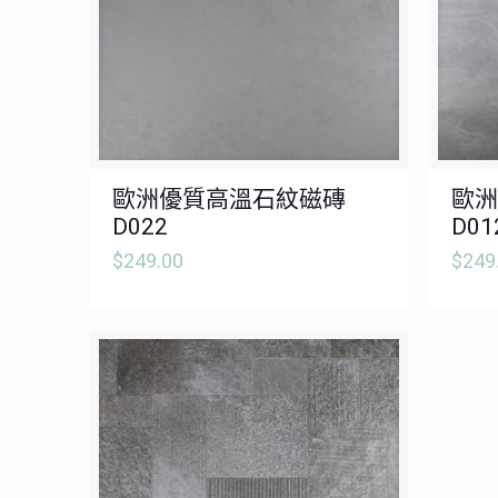
歐洲優質高溫石紋磁磚
歐洲
D022
D01
$
249.00
$
249