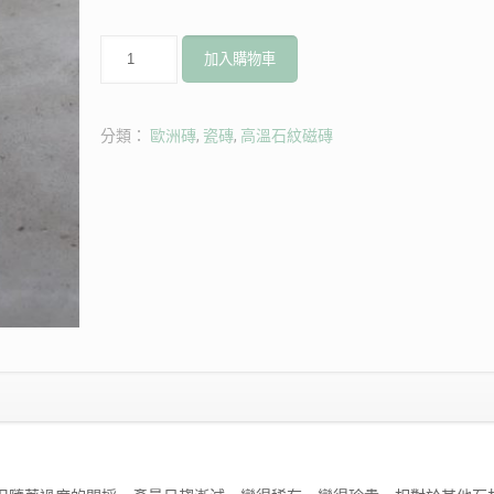
歐
加入購物車
洲
優
質
分類：
歐洲磚
,
瓷磚
,
高溫石紋磁磚
高
溫
石
紋
磁
磚
D029
quantity