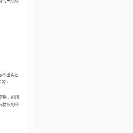
材的天然紋
看不出與石
M不等。
廚房﹑廁所
石材般的華