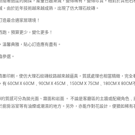
但隨著過度的開採，產量日趨漸減，變得稀有，變得珍貴。相對於其他石
減。由於近年技術越來越成熟，出現了仿大理石紋磚。
打造最合適家居環境！
西跑，預算更少，變化更多！
，溫馨典雅，貼心訂造應有盡有。
臨參選。
數位噴墨印刷，使仿大理石紋磚紋路越來越逼真，質感處理也相當精緻，完全
X 60CM﹑90CM X 45CM﹑150CM X 75CM﹑180CM X 80C
磚的質感可分為拋光面、霧面和岩面 。 不論是客廳區的主牆或配襯角色﹑
於廚房浴室等有油煙或潮濕的地方。另外，亦能作對花設計，便猶如稀有