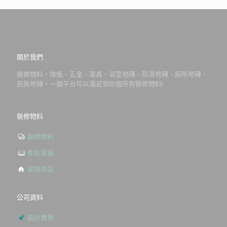
關於我們
裝修物料、傢俬、五金、潔具、浴室地磚、防滑地磚、廁所地磚、
廚房地磚，一個平台可以滿足到你搵所有裝修物料!
裝修物料
裝修物料
傢私電器
家居用品
公司資料
設計實例