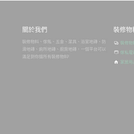
關於我們
裝修物
裝修物料、傢俬、五金、潔具、浴室地磚、防
裝修物
滑地磚、廁所地磚、廚房地磚，一個平台可以
傢私電
滿足到你搵所有裝修物料!
家居用