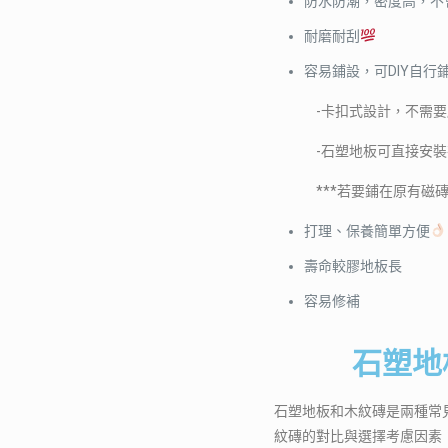
防水防潮，密度高，不
耐磨耐刮
容易鋪設，可DIY自行
-卡扣式設計，不需要
-石塑地板可直接安裝在任
***若要鋪在原有磁磚上
打理、保養簡單方便
壽命較膠地板長
容易修補
石塑地
石塑地板和木紋磚是兩種常
紋磚的對比與選擇考慮因素