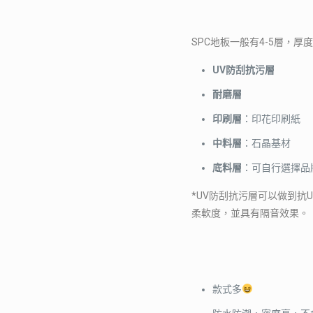
SPC地板一般有4-5層，厚
UV防刮抗污層
耐磨層
印刷層
：印花印刷紙
中料層
：石晶基材
底料層
：可自行選擇品
*UV防刮抗污層可以做到
柔軟度，並具有隔音效果。
款式多